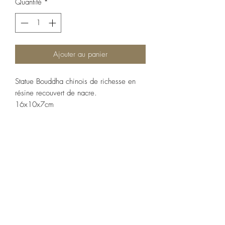
Quantité
*
Ajouter au panier
Statue Bouddha chinois de richesse en
résine recouvert de nacre.
16x10x7cm
POLITIQUE D'ÉCHANGE ET DE
REMBOURSEMENT
Article ni repris, ni échangé.
CONDITIONS DE LIVRAISON
Expédition sous 24-48h sous rèserve de
disponibilité. Frais d'envoi en supplément