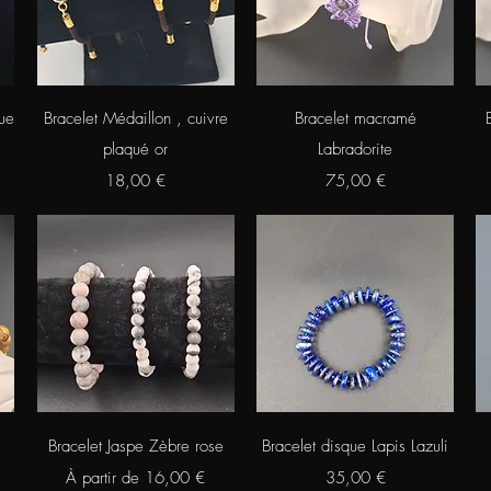
Aperçu rapide
Aperçu rapide
eue
Bracelet Médaillon , cuivre
Bracelet macramé
plaqué or
Labradorite
Prix
Prix
18,00 €
75,00 €
Aperçu rapide
Aperçu rapide
Bracelet Jaspe Zèbre rose
Bracelet disque Lapis Lazuli
Prix promotionnel
Prix
À partir de
16,00 €
35,00 €