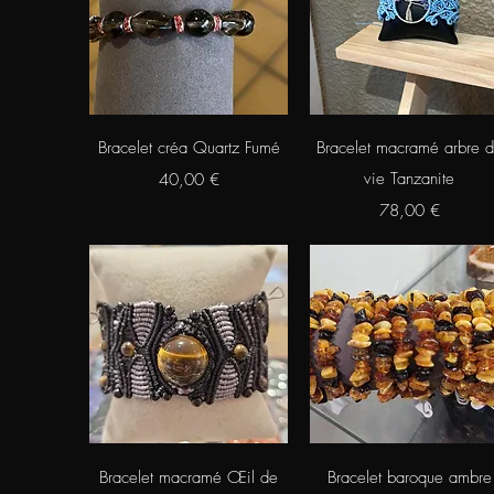
Aperçu rapide
Aperçu rapide
Bracelet créa Quartz Fumé
Bracelet macramé arbre 
Prix
vie Tanzanite
40,00 €
Prix
78,00 €
Aperçu rapide
Aperçu rapide
Bracelet macramé Œil de
Bracelet baroque ambre