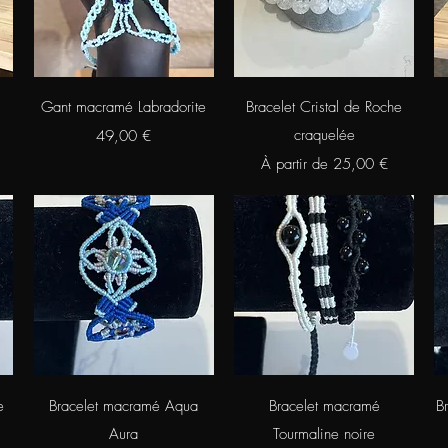
Aperçu rapide
Aperçu rapide
Gant macramé Labradorite
Bracelet Cristal de Roche
Prix
craquelée
49,00 €
Prix promotionnel
À partir de
25,00 €
Aperçu rapide
Aperçu rapide
e
Bracelet macramé Aqua
Bracelet macramé
B
Aura
Tourmaline noire