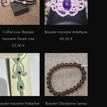
Aperçu rapide
Aperçu rapide
Coffret Love Bracelet
Bracelet macramé Améthyste
macramé Quartz rose
Prix
49,00 €
Prix
55,00 €
Nouveauté
Aperçu rapide
Aperçu rapide
racelet macramé Malachite
Bracelet Obsidienne Larmes