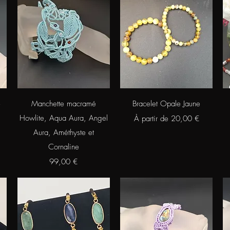
Aperçu rapide
Aperçu rapide
e
Manchette macramé
Bracelet Opale Jaune
Howlite, Aqua Aura, Angel
Prix promotionnel
À partir de
20,00 €
Aura, Améthyste et
Cornaline
Prix
99,00 €