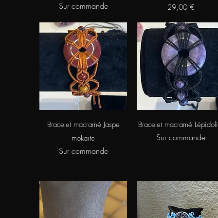
Sur commande
Prix
29,00 €
Aperçu rapide
Aperçu rapide
Bracelet macramé Jaspe
Bracelet macramé Lépidoli
Sur commande
mokaïte
Sur commande