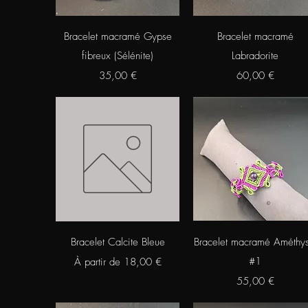
Aperçu rapide
Aperçu rapide
Bracelet macramé Gypse
Bracelet macramé
fibreux (Sélénite)
Labradorite
Prix
Prix
35,00 €
60,00 €
Aperçu rapide
Aperçu rapide
Bracelet Calcite Bleue
Bracelet macramé Améthys
Prix promotionnel
#1
À partir de
18,00 €
Prix
55,00 €