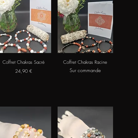
Aperçu rapide
Aperçu rapide
Coffret Chakras Sacré
Coffret Chakras Racine
Sur commande
Prix
24,90 €