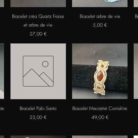
Aperçu rapide
Aperçu rapide
Bracelet créa Quartz Fraise
Bracelet arbre de vie
B
et arbre de vie
Prix
5,00 €
Prix
27,00 €
Aperçu rapide
Aperçu rapide
te
Bracelet Palo Santo
Bracelet Macramé Cornaline
Prix
Prix
23,00 €
49,00 €