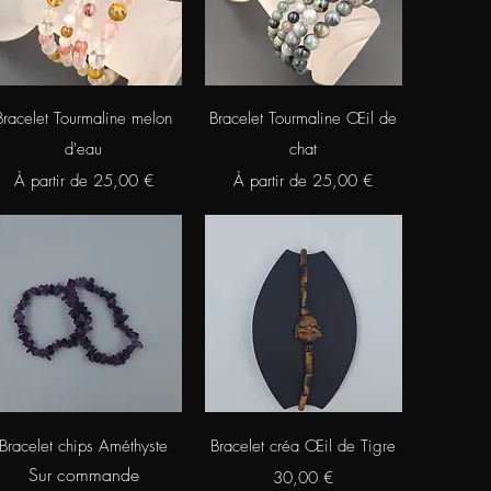
Aperçu rapide
Aperçu rapide
Bracelet Tourmaline melon
Bracelet Tourmaline Œil de
d'eau
chat
Prix promotionnel
Prix promotionnel
À partir de
25,00 €
À partir de
25,00 €
Aperçu rapide
Aperçu rapide
Bracelet chips Améthyste
Bracelet créa Œil de Tigre
Sur commande
Prix
30,00 €