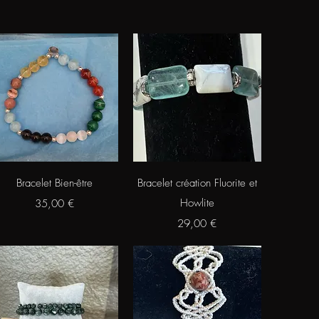
Aperçu rapide
Aperçu rapide
Bracelet Bien-être
Bracelet création Fluorite et
Prix
Howlite
35,00 €
Prix
29,00 €