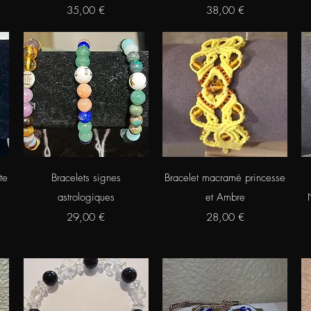
Prix
Prix
35,00 €
38,00 €
Aperçu rapide
Aperçu rapide
te
Bracelets signes
Bracelet macramé princesse
astrologiques
et Ambre
Prix
Prix
29,00 €
28,00 €