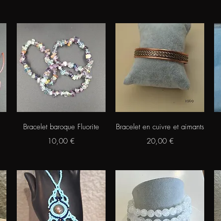
Aperçu rapide
Aperçu rapide
Bracelet baroque Fluorite
Bracelet en cuivre et aimants
Prix
Prix
10,00 €
20,00 €