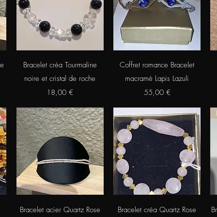
Aperçu rapide
Aperçu rapide
de
Bracelet créa Tourmaline
Coffret romance Bracelet
noire et cristal de roche
macramé Lapis Lazuli
Prix
Prix
18,00 €
55,00 €
Aperçu rapide
Aperçu rapide
Bracelet acier Quartz Rose
Bracelet créa Quartz Rose
B