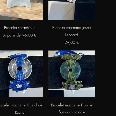
Aperçu rapide
Aperçu rapide
Bracelet séraphinite
Bracelet macramé Jaspe
Prix promotionnel
Léopard
À partir de
96,00 €
Prix
29,00 €
Aperçu rapide
Aperçu rapide
racelet macramé Cristal de
Bracelet macramé Fluorite
Sur commande
Roche