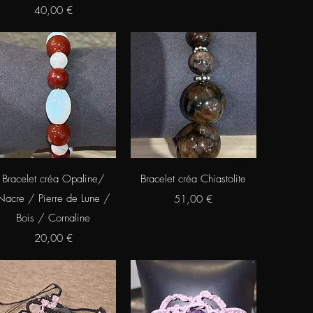
Prix
40,00 €
Aperçu rapide
Aperçu rapide
Bracelet créa Opaline/
Bracelet créa Chiastolite
Nacre / Pierre de Lune /
Prix
51,00 €
Bois / Cornaline
Prix
20,00 €