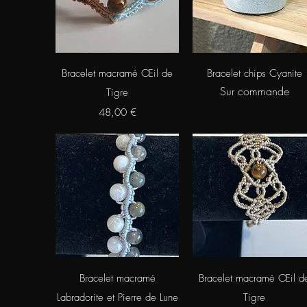
Aperçu rapide
Aperçu rapide
Bracelet macramé Œil de
Bracelet chips Cyanite
Sur commande
Tigre
Prix
48,00 €
Aperçu rapide
Aperçu rapide
Bracelet macramé
Bracelet macramé Œil d
Labradorite et Pierre de Lune
Tigre