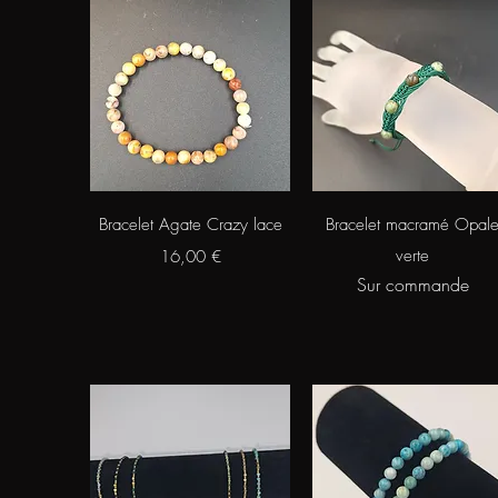
Aperçu rapide
Aperçu rapide
Bracelet Agate Crazy lace
Bracelet macramé Opal
Prix
verte
16,00 €
Sur commande