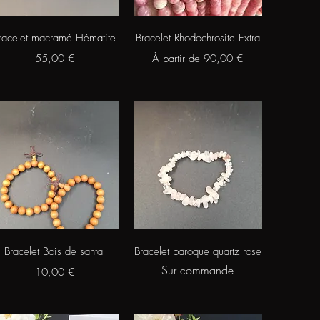
Aperçu rapide
Aperçu rapide
racelet macramé Hématite
Bracelet Rhodochrosite Extra
Prix
Prix promotionnel
55,00 €
À partir de
90,00 €
Aperçu rapide
Aperçu rapide
Bracelet Bois de santal
Bracelet baroque quartz rose
Sur commande
Prix
10,00 €