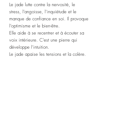
Le jade lutte contre la nervosité, le
stress, l’angoisse, l’inquiétude et le
manque de confiance en soi. Il provoque
l’optimisme et le bien-être.
Elle aide à se recentrer et à écouter sa
voix intérieure. C’est une pierre qui
développe l’intuition.
Le jade apaise les tensions et la colère.
Pierre de justice et de moralité, le jade
est utile lors de négociations. Il permet
de se détacher du jugement des autres et
de tempérer ses propos.
Il calme les personnes qui ont tendance à
effectuer des achats compulsifs.
Signes astrologiques
:
Bélier, Gémeaux, Poisson.
Chakras
:
racine, 3ème œil.
Purification :
Plongez dans de l’eau de
source pendant 2 heures ou fumigation