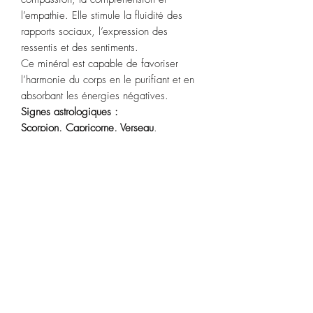
l’empathie. Elle stimule la fluidité des
rapports sociaux, l’expression des
ressentis et des sentiments.
Ce minéral est capable de favoriser
l’harmonie du corps en le purifiant et en
absorbant les énergies négatives.
Signes astrologiques :
Scorpion,
Capricorne, Verseau
.
Chakra
: cœur.
Purification
: Passez sous l’eau du robinet
ou fumigation.
Recharge : lune (en dehors de la pleine
lune).
POLITIQUE D'ÉCHANGE ET DE
REMBOURSEMENT
Article ni repris, ni échangé.