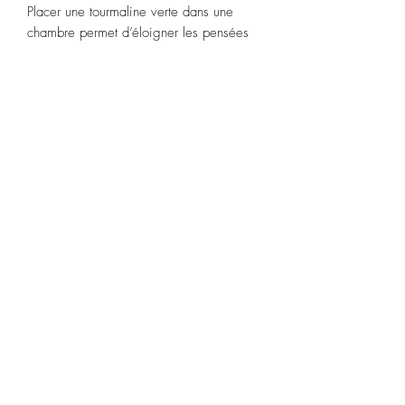
Placer une tourmaline verte dans une
chambre permet d’éloigner les pensées
agitées au moment du coucher. On dit
que cette pierre est efficace contre la
fatigue chronique.
Signes astrologiques :
Balance,
Capricorne, Poisson
.
Chakras :
3ème œil
Purification :
Plongez dans de l’eau de
source pendant 2 heures ou uitilisez la
fumigation à la sauge blanche ou Palo
Santo.
Recharge :
soleil 2 heures.
Esprit d'Opale
espritdopale@gmail.com