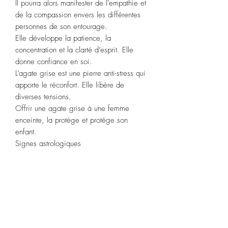
Il pourra alors manifester de l'empathie et
de la compassion envers les différentes
personnes de son entourage.
Elle développe la patience, la
concentration et la clarté d’esprit. Elle
donne confiance en soi.
L’agate grise est une pierre anti-stress qui
apporte le réconfort. Elle libère de
diverses tensions.
Offrir une agate grise à une femme
enceinte, la protége et protége son
enfant.
Signes astrologiques
:
Taureau
,
Gémeaux
,
Scorpion
.
Chakras :
troisième œil
Purification
: Plongez votre pierre dans
de l’eau de source pendant 2 heures ou
fumigation à la sauge blanche.
Recharge : soleil de l’après-midi 2
heures.