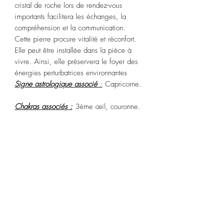
cristal de roche lors de rendez-vous
importants facilitera les échanges, la
compréhension et la communication.
Cette pierre procure vitalité et réconfort.
Elle peut être installée dans la pièce à
vivre. Ainsi, elle préservera le foyer des
énergies perturbatrices environnantes
Signe astrologique associé
:
Capricorne.
Chakras associés :
3ème œil, couronne.
Purification :
Plongez dans de
l’eau pendant 2 ou 3 heures. Vous
pouvez aussi utiliser le Palo Santo ou de
la sauge blanche.
Rechargez :
rayons du soleil pendant au
moins 3 heures.
POLITIQUE D'ÉCHANGE ET DE