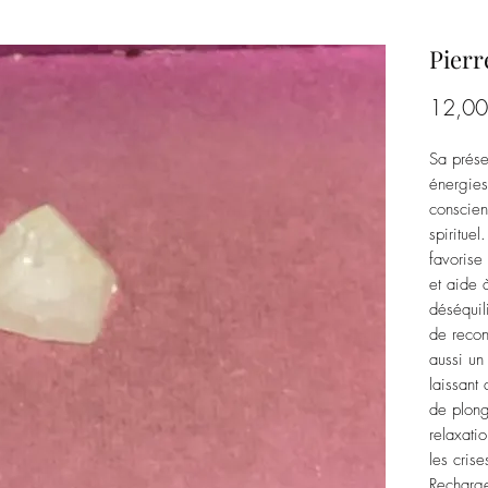
Pierr
12,00
Sa prése
énergies
conscien
spirituel
favorise
et aide à
déséquil
de recon
aussi un 
laissant
de plong
relaxati
les cris
Recharge