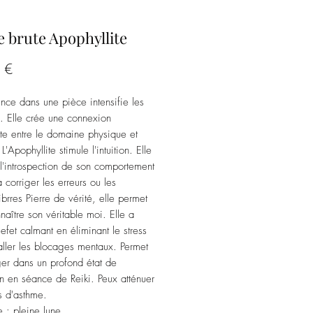
e brute Apophyllite
Prix
 €
nce dans une pièce intensifie les
. Elle crée une connexion
te entre le domaine physique et
. L'Apophyllite stimule l'intuition. Elle
 l'introspection de son comportement
 corriger les erreurs ou les
ibrres Pierre de vérité, elle permet
naître son véritable moi. Elle a
efet calmant en éliminant le stress
 aller les blocages mentaux. Permet
er dans un profond état de
on en séance de Reiki. Peux atténuer
es d'asthme.
 : pleine lune.