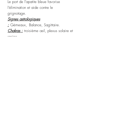
Le port de l’apatite bleue favorise
l’élimination et aide contre le
grignotage.
Signes astrologiques
:
Gémeaux, Balance, Sagittaire.
Chakras :
troisième œil, plexus solaire et
racine
Purification :
Passez votre pierre sous
l’eau courante ou sous la fumée de
sauge.
Recharge
: pleine lune.
POLITIQUE D'ÉCHANGE ET DE
REMBOURSEMENT
Article ni repris, ni échangé.
CONDITIONS DE LIVRAISON
Expédition sous 24-48h sous rèserve de