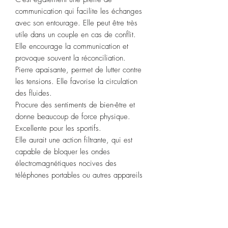
communication qui facilite les échanges
avec son entourage. Elle peut être très
utile dans un couple en cas de conflit.
Elle encourage la communication et
provoque souvent la réconciliation.
Pierre apaisante, permet de lutter contre
les tensions. Elle favorise la circulation
des fluides.
Procure des sentiments de bien-être et
donne beaucoup de force physique.
Excellente pour les sportifs.
Elle aurait une action filtrante, qui est
capable de bloquer les ondes
électromagnétiques nocives des
téléphones portables ou autres appareils
dégageant ce type d’ondes.
L’amazonite est réputée pour stimuler le
désir au sein du couple.
Signe astrologique
:
Vierge
,
Poisson