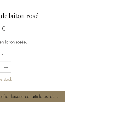
le laiton rosé
Prix
 €
en laiton rosée.
*
e stock
tifier lorsque cet article est disponible