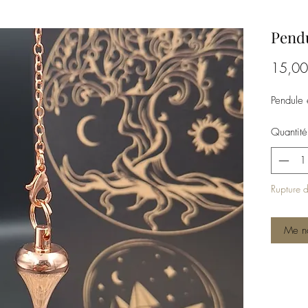
Pendu
15,00
Pendule 
Quantité
Rupture d
Me no