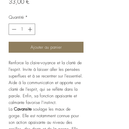
Prix
33,00 €
Quantité
*
Ajouter au panier
Renforce la claire-voyance et la clarté de
l’esprit. Invite à laisser aller les pensées
superflues et à se recentrer sur l’essentiel.
Aide à la communication et apporte une
clarté de l’esprit, qui se reflète dans la
parole. Enfin, sa fonction apaisante et
calmante favorise l’instinct.
La
Cavansite
soulage les maux de
gorge. Elle est notamment connue pour
son action apaisante au niveau des
oreilles, des dents et de la gorge. Elle