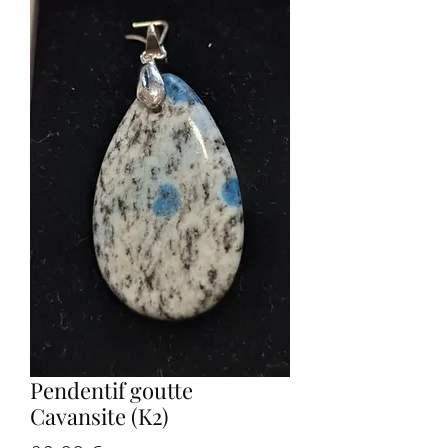
Pendentif goutte
Cavansite (K2)