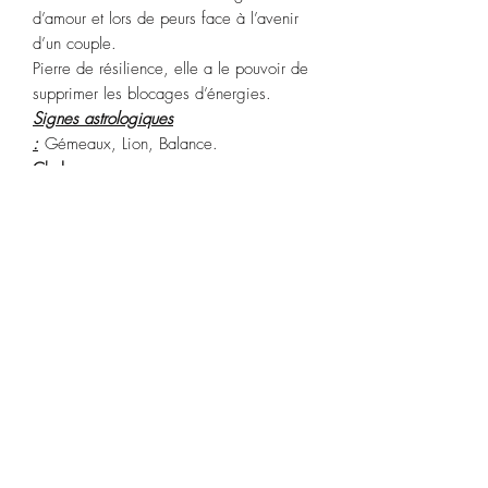
d’amour et lors de peurs face à l’avenir
d’un couple.
Pierre de résilience, elle a le pouvoir de
supprimer les blocages d’énergies.
Signes astrologiques
:
Gémeaux, Lion, Balance.
Chakras
: cœur.
Purification :
Passez sous l’eau du robinet
ou fumigation à la sauge blanche ou
Palo Santo.
Recharge :
pleine lune.
POLITIQUE D'ÉCHANGE ET DE
REMBOURSEMENT
Article ni repris, ni échangé.
CONDITIONS DE LIVRAISON