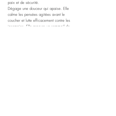
paix et de sécurité.
Dégage une douceur qui apaise. Elle
calme les pensées agitées avant le
coucher et lutte efficacement contre les
insomnies. Elle procure un sommeil de
qualité et récupérateur.
Elle permet de combattre les états de
tristesse intense et le stress. Elle diminue
les tensions.
Signes astrologiques
:
Cancer, Vierge, Capricorne.
Chakras associés :
C
œur.
Purification :
eau de source pendant 2
heures ou la fumigation à la sauge
blanche, du palo santo.
Recharge :
pleine lune.
POLITIQUE D'ÉCHANGE ET DE