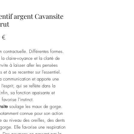
ntif argent Cavansite
brut
Prix
 €
n contractuelle. Différentes formes.
 la claire-voyance et la clarté de
 Invite à laisser aller les pensées
s et à se recentrer sur l’essentiel.
a communication et apporte une
 l’esprit, qui se reflète dans la
Enfin, sa fonction apaisante et
favorise l’instinct.
site
soulage les maux de gorge.
 notamment connue pour son action
e au niveau des oreilles, des dents
 gorge. Elle favorise une respiration