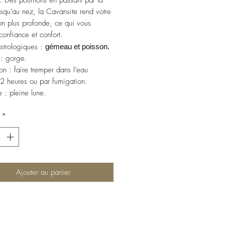
. Des poumons en passant par la
squ’au nez, la Cavansite rend votre
ion plus profonde, ce qui vous
confiance et confort.
strologiques :
gémeau et poisson.
: gorge.
ion : faire tremper dans l’eau
2 heures ou par fumigation.
 : pleine lune.
*
Ajouter au panier