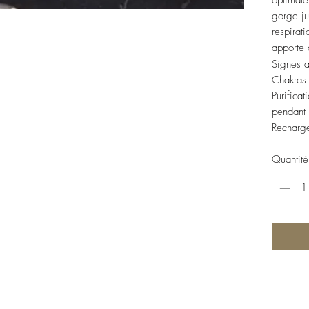
optimale
gorge ju
respirat
apporte 
Signes a
Chakras 
Purificat
pendant 
Recharge
Quantité