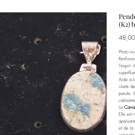
Pende
(K2) 
48,00
Photo no
Renforce
l’esprit.
superflue
Aide à l
clarté de
parole. 
calmante 
La
Cavan
Elle est
apaisant
et de la