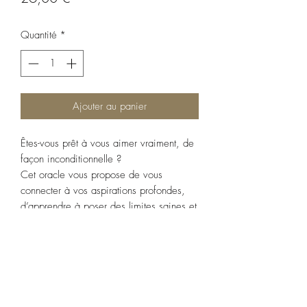
Quantité
*
Ajouter au panier
Êtes-vous prêt à vous aimer vraiment, de
façon inconditionnelle ?
Cet oracle vous propose de vous
connecter à vos aspirations profondes,
d’apprendre à poser des limites saines et
de prendre soin de vous, car vous le
méritez.
Chaque carte vous aide à vous affirmer
et à vous aimer tel que vous êtes.
Douces et vibrantes, les aquarelles de
Janet Chui, sont une invitation au lâcher-