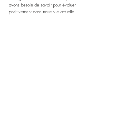
avons besoin de savoir pour évoluer
positivement dans notre vie actuelle.
Dans ce coffret, vous découvrirez 48
cartes magnifiquement illustrées,
accompagnées d’un livre explicatif de
144 pages tout en couleurs et de
planches de radiesthésie. Vous aurez
ainsi les clés pour comprendre la nature
de vos blocages, recevoir des
informations précises et datées sur vos
vies antérieures, vos potentialités à
développer ou encore procéder à une
divination plus classique.
Esprit d'Opale
espritdopale@gmail.com