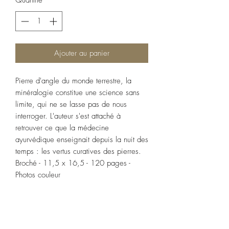
Quantité
*
Ajouter au panier
Pierre d'angle du monde terrestre, la
minéralogie constitue une science sans
limite, qui ne se lasse pas de nous
interroger. L'auteur s'est attaché à
retrouver ce que la médecine
ayurvédique enseignait depuis la nuit des
temps : les vertus curatives des pierres.
Broché - 11,5 x 16,5 - 120 pages -
Photos couleur
POLITIQUE D'ÉCHANGE ET DE
REMBOURSEMENT