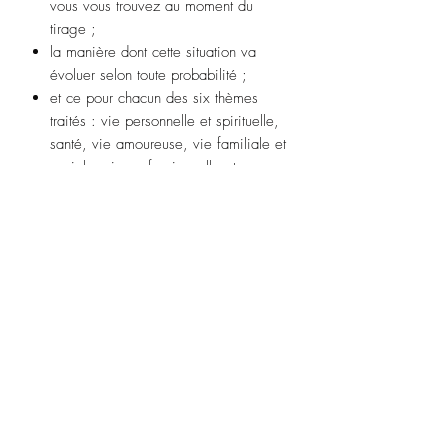
vous vous trouvez au moment du
tirage ;
la manière dont cette situation va
évoluer selon toute probabilité ;
et ce pour chacun des six thèmes
traités : vie personnelle et spirituelle,
santé, vie amoureuse, vie familiale et
sociale, vie professionnelle et
situation financière.
Didier Colin
est astrologue, tarologue
et écrivain. Ancien rédacteur en chef
du magazine
Vous et votre avenir
,
puis chroniqueur de
Matin Bonheur
sur
France 2, il a longtemps annoncé
l'horoscope aux auditeurs d'Europe 1.
Il est l'auteur de nombreux ouvrages,
dont
Le Dictionnaire merveilleux de
l’astrologie
(First, 2024).
Sandrine Fourrier
est illustratrice et