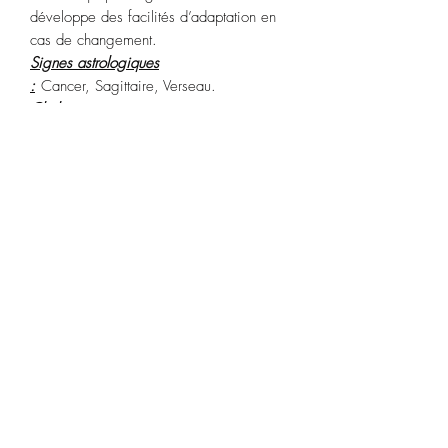
développe des facilités d’adaptation en
cas de changement.
Signes astrologiques
:
Cancer, Sagittaire, Verseau.
Chakras :
racine, sacré
.
Purification :
Plongez dans de l’eau de
source pendant 2 heures.
Recharge :
soleil pendant 2 heures.
POLITIQUE D'ÉCHANGE ET DE
REMBOURSEMENT
Article ni repris, ni échangé.
CONDITIONS DE LIVRAISON
Expédition sous 24-48h sous réserve de
disponibilité. Frais d'envoi en supplément
à valider au moment de la commande.
Esprit d'Opale