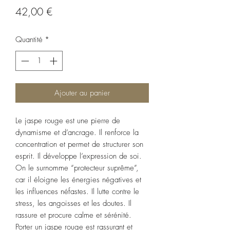
Prix
42,00 €
Quantité
*
Ajouter au panier
Le jaspe rouge est une pierre de
dynamisme et d’ancrage. Il renforce la
concentration et permet de structurer son
esprit. Il développe l’expression de soi.
On le surnomme “protecteur suprême”,
car il éloigne les énergies négatives et
les influences néfastes. Il lutte contre le
stress, les angoisses et les doutes. Il
rassure et procure calme et sérénité.
Porter un jaspe rouge est rassurant et