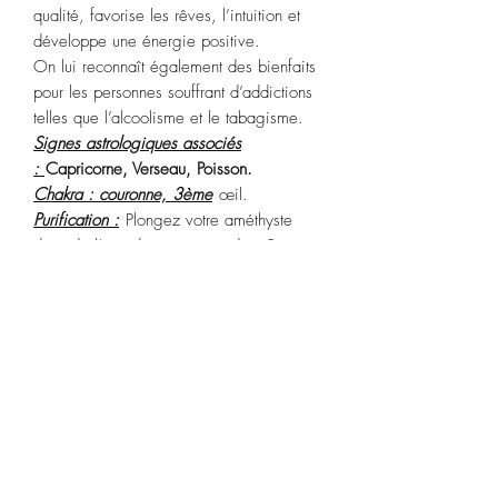
qualité, favorise les rêves, l’intuition et
développe une énergie positive.
On lui reconnaît également des bienfaits
pour les personnes souffrant d’addictions
telles que l’alcoolisme et le tabagisme.
Signes astrologiques associés
:
Capricorne,
Verseau,
Poisson.
Chakra : couronne, 3ème
œil.
Purification :
Plongez votre améthyste
dans de l’eau de source pendant 2
heures environ
Recharge : placez-la aux rayons de la
lune (mais pas pendant la pleine lune
pour ne pas altérer sa couleur) pendant la
nuit.
POLITIQUE D'ÉCHANGE ET DE
REMBOURSEMENT