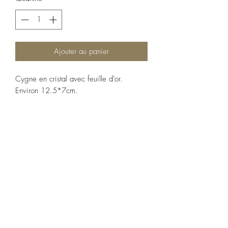
Ajouter au panier
Cygne en cristal avec feuille d'or.
Environ 12.5*7cm.
POLITIQUE D'ÉCHANGE ET DE
REMBOURSEMENT
Article ni repris, ni échangé.
CONDITIONS DE LIVRAISON
Expédition sous 24-48h sous rèserve de
disponibilité. Frais d'envoi en supplément
à valider au moment de la commande.
Esprit d'Opale