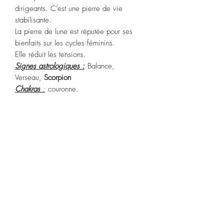
dirigeants. C’est une pierre de vie
stabilisante.
La pierre de lune est réputée pour ses
bienfaits sur les cycles féminins.
Elle réduit les tensions.
Signes astrologiques :
Balance,
Verseau,
Scorpion
Chakras
:
couronne.
Purification :
Plongez dans de l’eau de
source pendant 2 heures ou la
fumigation à la sauge blanche ou Palo
Santo.
Recharge :
pleine lune.
POLITIQUE D'ÉCHANGE ET DE
REMBOURSEMENT
Article ni repris, ni échangé.