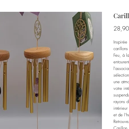
Caril
28,90
Inspirée 
carillon
Feu, à la
entouren
l'associa
sélectio
une atmo
votre int
suspendu
rayons du
intérieur
et de l’
Retrouve
Carillon 