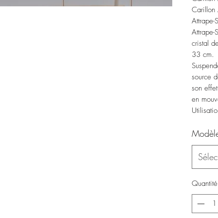
Carillon
Attrape-S
Attrape-
cristal 
33 cm.
Suspende
source d
son effet
en mouv
Utilisati
Modèl
Sélec
Quantité