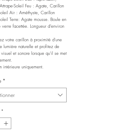
 Attrape-Soleil Feu : Agate, Carillon
oleil Air : Améthyste, Carillon
Soleil Terre: Agate mousse. Boule en
de verre facettée. Longueur d’environ
z votre carillon à proximité d'une
e lumière naturelle et profitez de
 visuel et sonore lorsque qu'il se met
ement.
on intérieure uniquement.
e
*
tionner
*