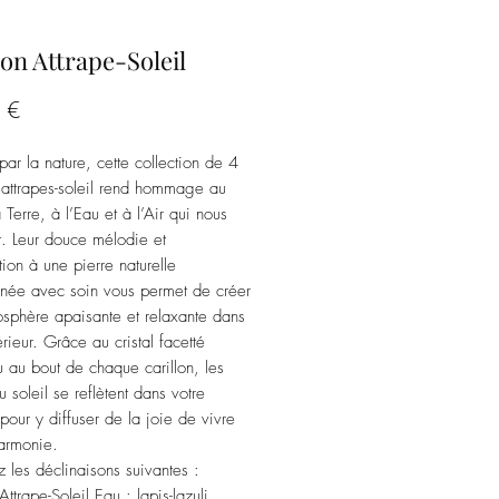
lon Attrape-Soleil
Prix
 €
par la nature, cette collection de 4
s attrapes-soleil rend hommage au
 Terre, à l’Eau et à l’Air qui nous
t. Leur douce mélodie et
tion à une pierre naturelle
nnée avec soin vous permet de créer
sphère apaisante et relaxante dans
érieur. Grâce au cristal facetté
 au bout de chaque carillon, les
 soleil se reflètent dans votre
 pour y diffuser de la joie de vivre
harmonie.
z les déclinaisons suivantes :
Attrape-Soleil Eau : lapis-lazuli,