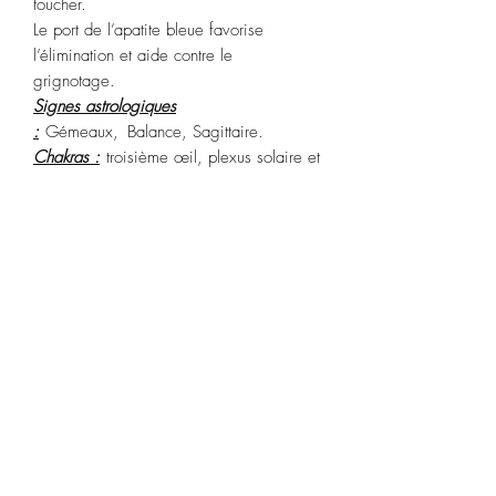
toucher.
Le port de l’apatite bleue favorise
l’élimination et aide contre le
grignotage.
Signes astrologiques
:
Gémeaux, Balance, Sagittaire.
Chakras :
troisième œil, plexus solaire et
racine
Purification :
Passez votre pierre sous
l’eau courante ou sous la fumée de
sauge.
Recharge
: pleine lune.
POLITIQUE D'ÉCHANGE ET DE
REMBOURSEMENT
Article ni repris, ni échangé.
CONDITIONS DE LIVRAISON