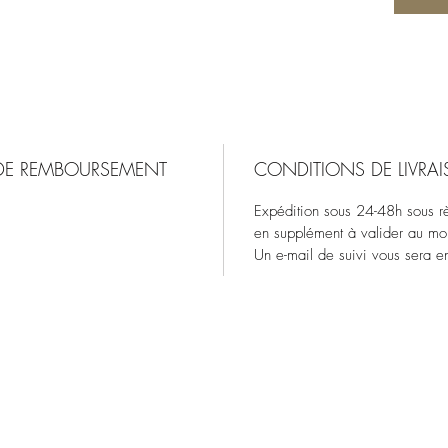
 DE REMBOURSEMENT
CONDITIONS DE LIVRA
Expédition sous 24-48h sous rès
en supplément à valider au m
Un e-mail de suivi vous sera en
Esprit d'Opale
espritdopale@gmail.com
109 avenue Nationale