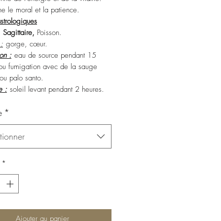
ne le moral et la patience.
strologiques
,
Sagittaire,
Poisson.
:
gorge, cœur.
ion :
eau de source pendant 15
ou fumigation avec de la sauge
ou palo santo.
e :
soleil levant pendant 2 heures.
e
*
tionner
*
Ajouter au panier