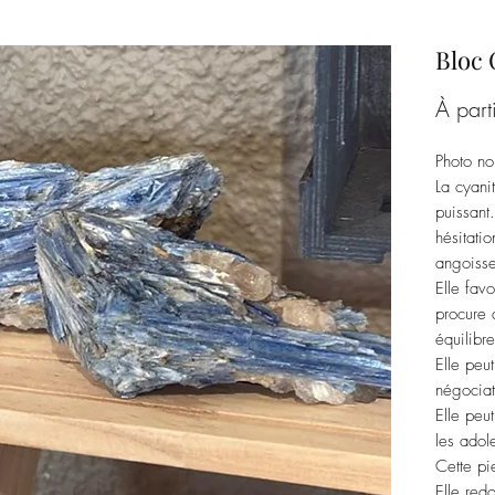
Bloc 
À part
Photo no
La cyani
puissant
hésitatio
angoisses
Elle fav
procure 
équilibr
Elle peut
négociat
Elle peu
les adol
Cette pi
Elle red