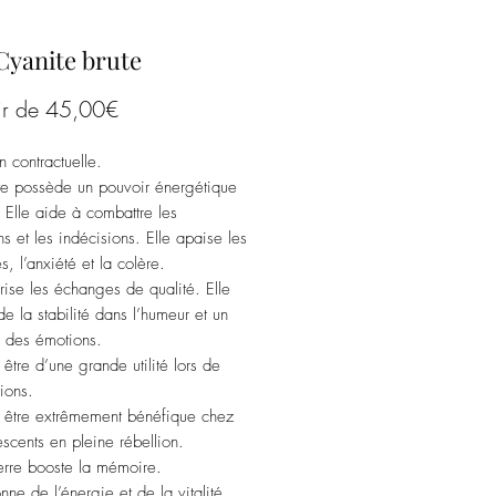
Cyanite brute
Prix
ir de
45,00€
promotionnel
n contractuelle.
te possède un pouvoir énergétique
. Elle aide à combattre les
ns et les indécisions. Elle apaise les
, l’anxiété et la colère.
orise les échanges de qualité. Elle
de la stabilité dans l’humeur et un
e des émotions.
 être d’une grande utilité lors de
ions.
t être extrêmement bénéfique chez
escents en pleine rébellion.
erre booste la mémoire.
onne de l’énergie et de la vitalité.