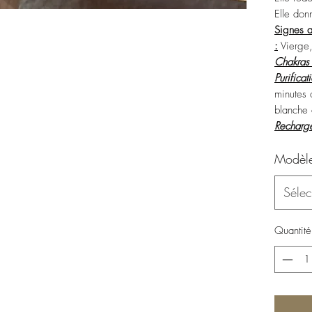
Elle don
Signes a
:
Vierge
Chakras
Purificat
minutes 
blanche 
Recharg
Modèl
Sélec
Quantité