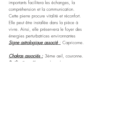
importants facilitera les échanges, la
compréhension et la communication.
Cette pierre procure vitalité et réconfort.
Elle peut être installée dans la pièce à
vivre. Ainsi, elle préservera le foyer des
énergies perturbatrices environnantes
Signe astrologique associé
:
Capricorne.
Chakras associés :
3ème œil, couronne.
Purification :
Plongez dans de
l’eau pendant 2 ou 3 heures. Vous
pouvez aussi utiliser le Palo Santo ou de
la sauge blanche.
Rechargez :
rayons du soleil pendant au
moins 3 heures.
POLITIQUE D'ÉCHANGE ET DE
REMBOURSEMENT