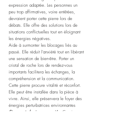
expression adaptée. Les personnes un
peu trop affirmatives, voire entêtées,
devraient porter cette pierre lors de
débats. Elle offre des solutions lors de
situations conflictuelles tout en éloignant
les énergies négatives.
Aide à surmonter les blocages liés au
passé. Elle réduit l’anxiété tout en libérant
une sensation de bien-être. Porter un
cristal de roche lors de rendez-vous
importants facilitera les échanges, la
compréhension et la communication.
Cette pierre procure vitalité et réconfort.
Elle peut être installée dans la pièce à
vivre. Ainsi, elle préservera le foyer des
énergies perturbatrices environnantes
Signe astrologique associé
:
Capricorne.
Chakras associés :
3ème œil, couronne.