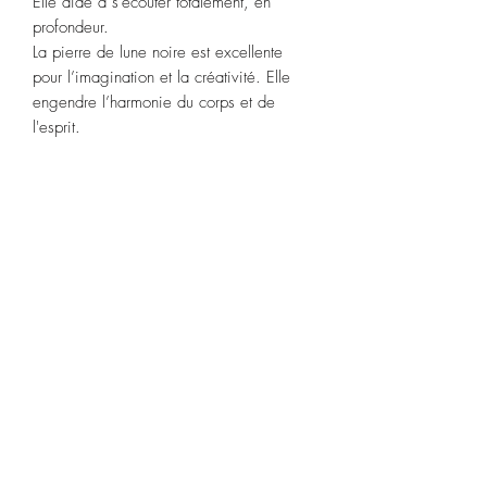
Elle aide à s’écouter totalement, en
profondeur.
La pierre de lune noire est excellente
pour l’imagination et la créativité. Elle
engendre l’harmonie du corps et de
l'esprit.
C'est aussi une pierre d’ancrage qui
instaure un lien entre la Terre et l’Univers.
Elle est très recommandée pour stabiliser
les humeurs.
Signes
astrologiques
:
Cancer, Capricorne,
Pois
son
.
Chakras :
plexus solaire.
Purification :
eau de source pendant 2
heures ou la fumigation à la sauge
blanche ou Palo Santo.
Recharge :
pleine lune.