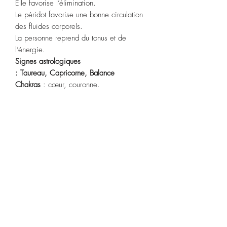
Elle favorise l’élimination.
Le péridot favorise une bonne circulation
des fluides corporels.
La personne reprend du tonus et de
l’énergie.
Signes astrologiques
:
Taureau, Capricorne,
Balance
Chakras
: cœur, couronne.
Purification :
Passez sous l’eau courante
pendant quelques secondes
ou fumigation à la sauge blanche.
Recharge : soleil levant pendant 2
heures.
POLITIQUE D'ÉCHANGE ET DE
REMBOURSEMENT
Article ni repris, ni échangé.
CONDITIONS DE LIVRAISON