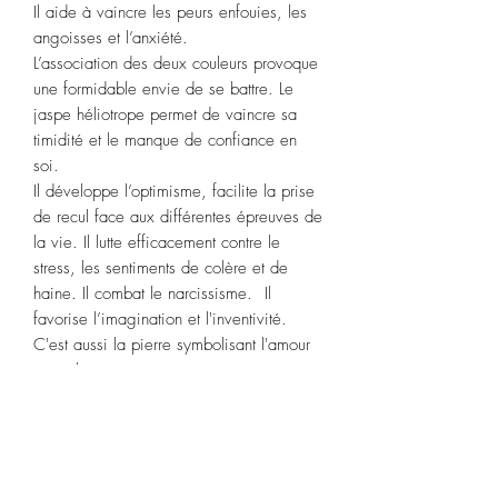
Il aide à vaincre les peurs enfouies, les
angoisses et l’anxiété.
L’association des deux couleurs provoque
une formidable envie de se battre. Le
jaspe héliotrope permet de vaincre sa
timidité et le manque de confiance en
soi.
Il développe l’optimisme, facilite la prise
de recul face aux différentes épreuves de
la vie. Il lutte efficacement contre le
stress, les sentiments de colère et de
haine. Il combat le narcissisme. Il
favorise l’imagination et l'inventivité.
C'est aussi la pierre symbolisant l'amour
éternel.
Signes astrologiques
:
Taureau, Scorpion,
Poisson
.
Chakras
:
cœur, plexus solaire.
Purification :
Plongez dans de l’eau de
source 2 heures ou fumigation de sauge