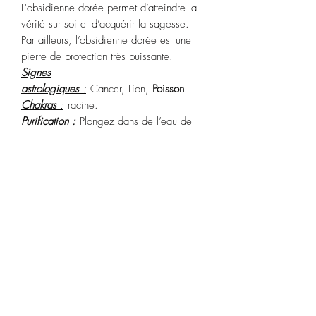
L'obsidienne dorée permet d’atteindre la
vérité sur soi et d’acquérir la sagesse.
Par ailleurs, l’obsidienne dorée est une
pierre de protection très puissante.
Signes
astrologiques
:
Cancer, Lion,
Poisson
.
Chakras
:
racine.
Purification :
Plongez dans de l’eau de
source pendant 2 heures ou par la
fumigation à la sauge blanche ou Palo
Santo.
Recharge :
soleil de l’après-midi pendant
2 heures.
POLITIQUE D'ÉCHANGE ET DE
REMBOURSEMENT
Article ni repris, ni échangé.