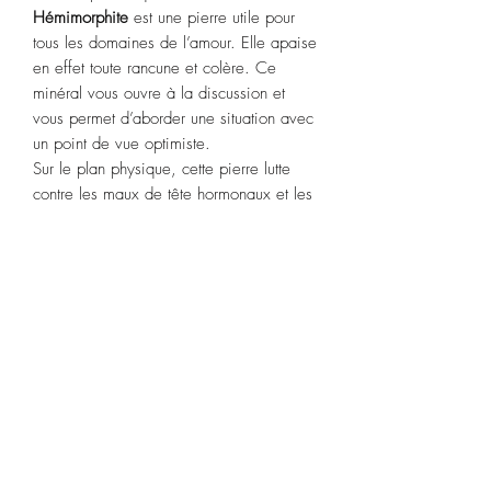
Hémimorphite
est une pierre utile pour
tous les domaines de l’amour. Elle apaise
en effet toute rancune et colère. Ce
minéral vous ouvre à la discussion et
vous permet d’aborder une situation avec
un point de vue optimiste.
Sur le plan physique, cette pierre lutte
contre les maux de tête hormonaux et les
douleurs liées au syndrome prémenstruel.
Elle atténue aussi la douleur liée aux
maux causés par des problèmes
d’estomac. Si vous avez des problèmes
de poids, elle vous accompagnera dans
votre démarche pour en perdre.
Signes astrologiques : Balance et
Sagittaire.
Chakras : Cœur et Gorge.
Pour nettoyer votre
Hémimorphite
,
plongez-la plusieurs heures dans un bain