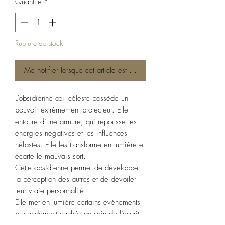
Quantité
*
Rupture de stock
Me notifier lorsque cet article est disponible
L’obsidienne œil céleste possède un
pouvoir extrêmement protecteur. Elle
entoure d’une armure, qui repousse les
énergies négatives et les influences
néfastes. Elle les transforme en lumière et
écarte le mauvais sort.
Cette obsidienne permet de développer
la perception des autres et de dévoiler
leur vraie personnalité.
Elle met en lumière certains événements
profondément cachés au sein de l’esprit.