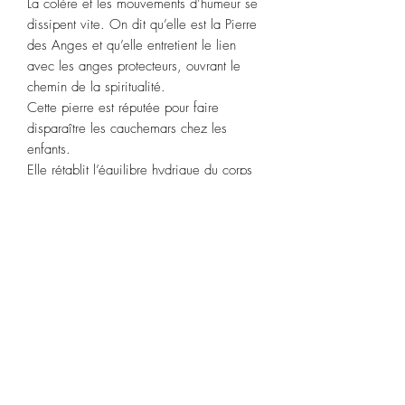
La colère et les mouvements d’humeur se
dissipent vite. On dit qu’elle est la Pierre
des Anges et qu’elle entretient le lien
avec les anges protecteurs, ouvrant le
chemin de la spiritualité.
Cette pierre est réputée pour faire
disparaître les cauchemars chez les
enfants.
Elle rétablit l’équilibre hydrique du corps
et aide à soulager les tensions dans le
corps.
Chez les jeunes mamans aide à lutter
contre l’état de tristesse post-natale.
Signes astrologiques associés
:
Verseau,
Vierge,
Balance.
Chakra ;
gorge.
Purification
: Attention, cette pierre ne
doit pas être plongée ni dans l’eau, ni
dans le sel. Utilisez la fumigation, des
ondes de forme ou des bols chantants.