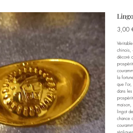
Lingo
3,00 
Véritabl
chinois,
décoré d
prospéri
couramme
la fortu
que l'or
dans les
prospéri
maison, o
lingot d
chance d
couramme
réplique