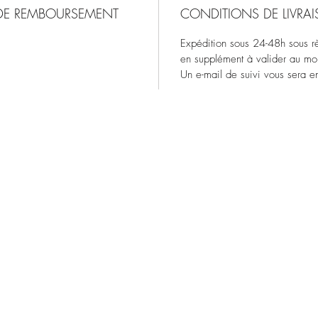
 DE REMBOURSEMENT
CONDITIONS DE LIVRA
Expédition sous 24-48h sous rès
en supplément à valider au m
Un e-mail de suivi vous sera en
Esprit d'Opale
espritdopale@gmail.com
109 avenue Nationale
40230 St Vincent de Tyrosse
Ouvert du lundi au samedi de 9h30 à 12h30 et de 14h30
à 18h30
Fermé les dimanches et jours fériés