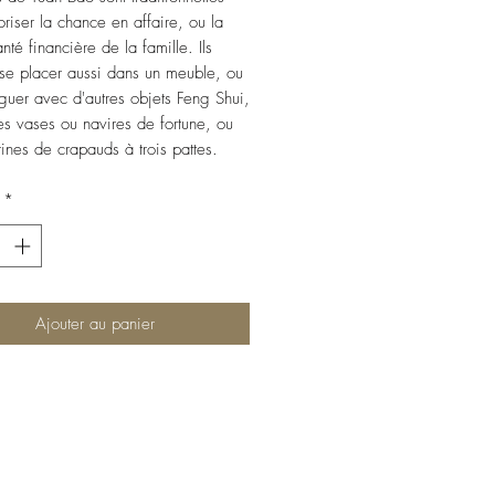
oriser la chance en affaire, ou la
té financière de la famille. Ils
se placer aussi dans un meuble, ou
guer avec d'autres objets Feng Shui,
les vases ou navires de fortune, ou
rines de crapauds à trois pattes.
*
Ajouter au panier