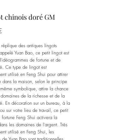
t chinois doré GM
Prix
€
e réplique des antiques lingots
 appelé Yuan Bao, ce petit lingot est
'idéogrammes de fortune et de
té. Ce type de lingot est
nt utilisé en Feng Shui pour attirer
ne dans la maison, selon le principe
, même symbolique, attire la chance
 domaines de la richesse et de la
té. En décoration sur un bureau, à la
u sur votre lieu de travail, ce petit
e fortune Feng Shui activera la
ans les domaines de l'argent. Très
nt utilisé en Feng Shui, les
s de Yuan Bao sont traditionnelles