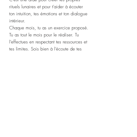
rituels lunaires et pour t’aider à écouter
ton intuition, tes émotions et ton dialogue
intérieur.
Chaque mois, tu as un exercice proposé.
Tu as tout le mois pour le réaliser. Tu
l’effectues en respectant tes ressources et
tes limites. Sois bien à l’écoute de tes
ressentis.
Chaque semaine, tu as une question à te
poser. À la fin de la semaine, relis tout
ce que tu as écrit et demande-toi ce que
cela t’apprend.
Chaque semaine, tu as la rubrique : « Je
suis mon inspiration personnelle », un
espace pour que tu puisses écrire à toi-
même.
Chaque semaine, tu as la rubrique :
« Page d’écoute de soi ». C’est un
espace pour que tu puisses extérioriser