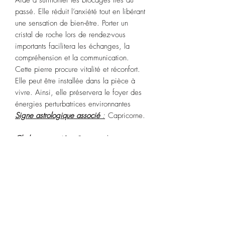
passé. Elle réduit l’anxiété tout en libérant
une sensation de bien-être. Porter un
cristal de roche lors de rendez-vous
importants facilitera les échanges, la
compréhension et la communication.
Cette pierre procure vitalité et réconfort.
Elle peut être installée dans la pièce à
vivre. Ainsi, elle préservera le foyer des
énergies perturbatrices environnantes
Signe astrologique associé
:
Capricorne.
Chakras associés :
3ème œil, couronne.
Purification :
Plongez dans de
l’eau pendant 2 ou 3 heures. Vous
pouvez aussi utiliser le Palo Santo ou de
la sauge blanche.
Rechargez :
rayons du soleil pendant au
moins 3 heures.