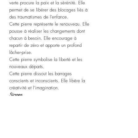
verte procure la paix et la sérénité. Elle
permet de se libérer des blocages liés à
des traumatismes de l’enfance.
Cette pierre représente le renouveau. Elle
pousse à réaliser les changements dont
chacun à besoin. Elle encourage à
repartir de zéro et apporte un profond
lâcher-prise.
Cette pierre symbolise la liberté et les
nouveaux départs.
Cette pierre dissout les barrages
conscients et inconscients. Elle libère la
créativité et l’imagination.
Signes
astrologiques
;
Bélier,
Taureau
,
Balance
Chakras :
cœur.
P
utification
: Plongez dans de l’eau de
source pendant 2 heures ou par la
technique de la fumigation à la sauge
blanche ou Palo Santo.