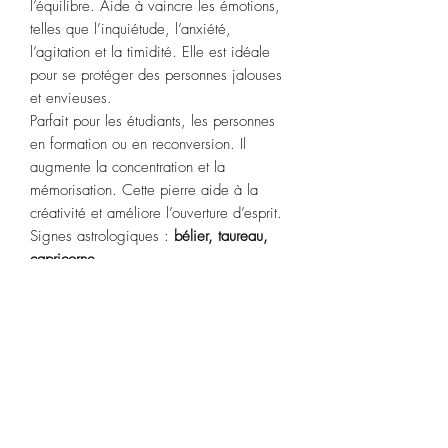
l’équilibre. Aide à vaincre les émotions,
telles que l’inquiétude, l’anxiété,
l’agitation et la timidité. Elle est idéale
pour se protéger des personnes jalouses
et envieuses.
Parfait pour les étudiants, les personnes
en formation ou en reconversion. Il
augmente la concentration et la
mémorisation. Cette pierre aide à la
créativité et améliore l’ouverture d’esprit.
Signes astrologiques :
bélier, taureau,
capricorne.
C
hakras :
gorge
.
Purification
Plongez votre pierre dans de l’eau de
source ou fumigation.
Recharge : pleine lune ou soleil de
l’après-midi.