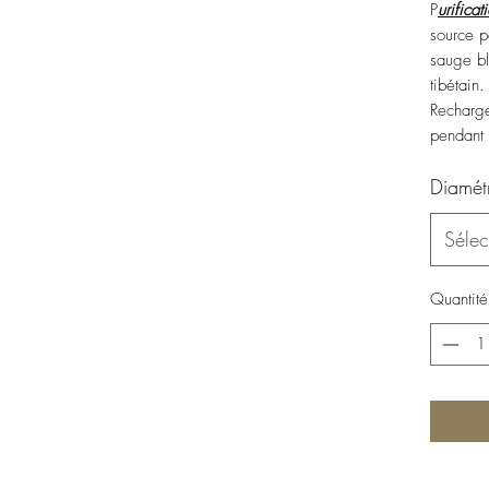
P
urificat
source p
sauge bl
tibétain
Recharge
pendant 
Diamét
Sélec
Quantité