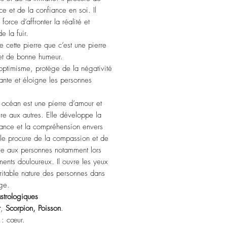
ce et de la confiance en soi. Il
force d’affronter la réalité et
de la fuir.
e cette pierre que c’est une pierre
et de bonne humeur.
'optimisme, protège de la négativité
ante et éloigne les personnes
s.
 océan est une pierre d’amour et
ure aux autres. Elle développe la
lance et la compréhension envers
Elle procure de la compassion et de
ie aux personnes notamment lors
ents douloureux. Il ouvre les yeux
éritable nature des personnes dans
age.
strologiques
r
,
Scorpion,
Poisson
.
: cœur.