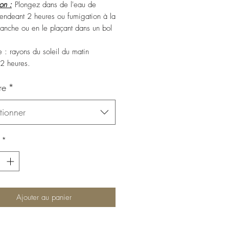
ion :
Plongez dans de l'eau de
endeant 2 heures ou fumigation à la
anche ou en le plaçant dans un bol
.
 : rayons du soleil du matin
2 heures.
re
*
tionner
*
Ajouter au panier