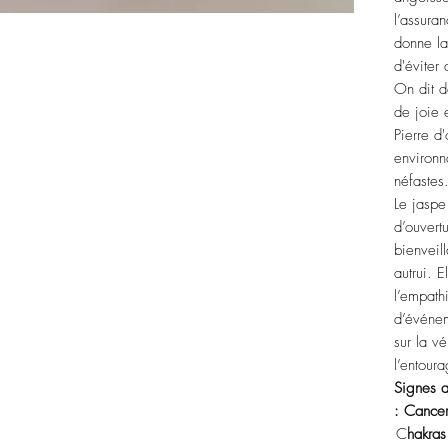
l’assuran
donne la 
d'éviter 
On dit d
de joie 
Pierre d
environn
néfaste
Le jaspe
d’ouvert
bienveil
autrui. 
l’empath
d’événem
sur la v
l’entour
Signes a
:
Cance
C
hakras