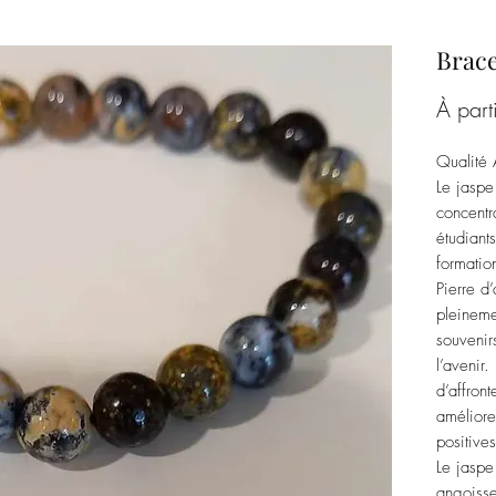
Brace
À part
Qualité 
Le jaspe
concentra
étudiant
formati
Pierre d
pleineme
souvenir
l’avenir
d’affront
améliore
positive
Le jaspe
angoisse