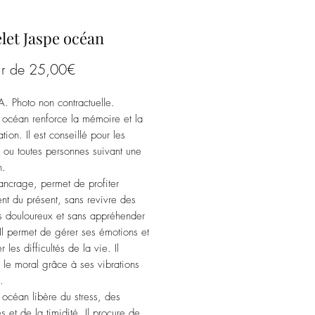
let Jaspe océan
Prix
ir de
25,00€
promotionnel
A. Photo non contractuelle.
 océan renforce la mémoire et la
tion. Il est conseillé pour les
s ou toutes personnes suivant une
on.
’ancrage, permet de profiter
nt du présent, sans revivre des
s douloureux et sans appréhender
. Il permet de gérer ses émotions et
er les difficultés de la vie. Il
 le moral grâce à ses vibrations
s.
 océan libère du stress, des
s et de la timidité. Il procure de