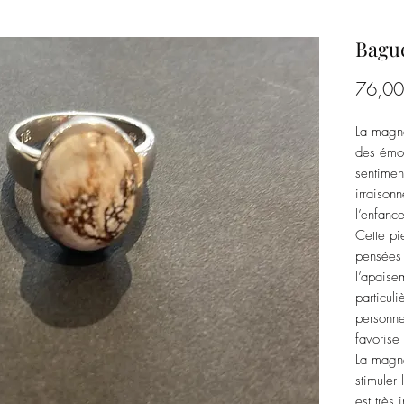
Bagu
76,00
La magné
des émot
sentimen
irraison
l’enfanc
Cette pie
pensées 
l’apaisem
particul
personne
favorise
La magné
stimuler
est très 