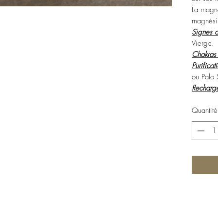
La magné
magnési
Signes a
Vierge.
Chakras
Purificat
ou Palo
Recharg
Quantité