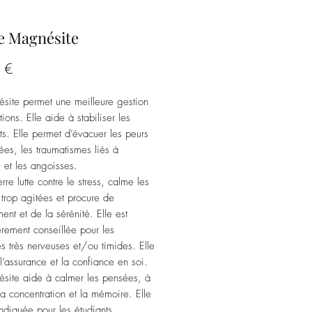
e Magnésite
Prix
 €
site permet une meilleure gestion
ions. Elle aide à stabiliser les
ts. Elle permet d’évacuer les peurs
nées, les traumatismes liés à
e et les angoisses.
rre lutte contre le stress, calme les
trop agitées et procure de
ent et de la sérénité. Elle est
ièrement conseillée pour les
s très nerveuses et/ou timides. Elle
 l’assurance et la confiance en soi.
site aide à calmer les pensées, à
 la concentration et la mémoire. Elle
indiquée pour les étudiants.