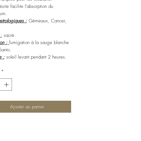
site facilite l'absorption du
um.
strologiques :
Gémeaux, Cancer,
:
sacré.
ion :
fumigation à la sauge blanche
 Santo.
e :
soleil levant pendant 2 heures.
*
Ajouter au panier