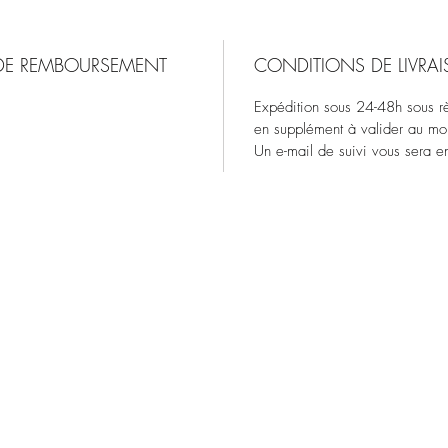
 DE REMBOURSEMENT
CONDITIONS DE LIVRA
Expédition sous 24-48h sous rès
en supplément à valider au m
Un e-mail de suivi vous sera en
Esprit d'Opale
espritdopale@gmail.com
109 avenue Nationale
40230 St Vincent de Tyrosse
Ouvert du lundi au samedi de 9h30 à 12h30 et de 14h30
à 18h30