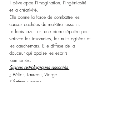
Il développe l’imagination, l’ingéniosité
et la créativité.
Elle donne la force de combattre les
causes cachées du mal-être ressenti.
Le lapis lazuli est une pierre réputée pour
vaincre les insomnies, les nuits agitées et
les cauchemars. Elle diffuse de la
douceur qui apaise les esprits
tourmentés.
Signes astrologiques associés
:
Bélier, Taureau, Vierge.
Chakras :
gorge.
Purification :
A
manipuler avec
précaution. Passez-la rapidement sous
l’eau du robinet. Vous pouvez aussi la
purifier avec la fumigation.
Recharge :
soleil levant pendant une
heure.